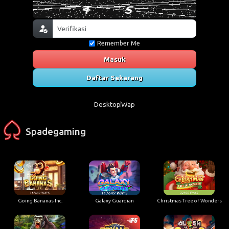
Remember Me
Masuk
Daftar Sekarang
Desktop
Wap
Spadegaming
Going Bananas Inc.
Galaxy Guardian
Christmas Tree of Wonders