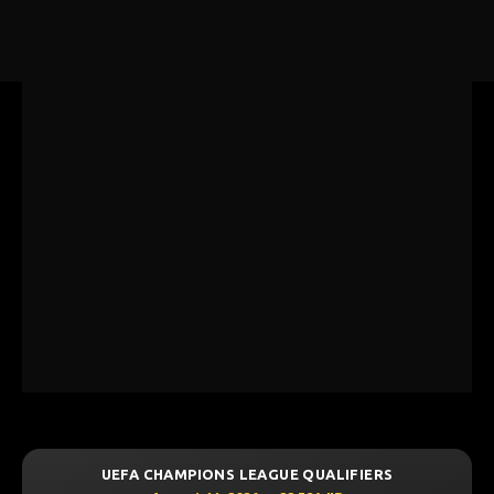
UEFA CHAMPIONS LEAGUE QUALIFIERS