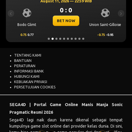
August 11, 2026 — 22:59 WIB
0 : 0
Previous
Next
BET NOW
Bodo Glimt
Union Saint-Gilloise
0.75
0.77
-0.75
-0.95
TENTANG KAMI
BANTUAN
PERATURAN
INFORMASI BANK
HUBUNGI KAMI
KEBIJAKAN PRIVASI
PERSETUJUAN COOKIES
SEGA4D | Portal Game Online Manis Manja Sonic
Pragmatic Resmi 2026
Sega4D lagi naik daun karena dikenal sebagai tempat
kumpulnya game slot online dari provider kelas dunia. Di sini,