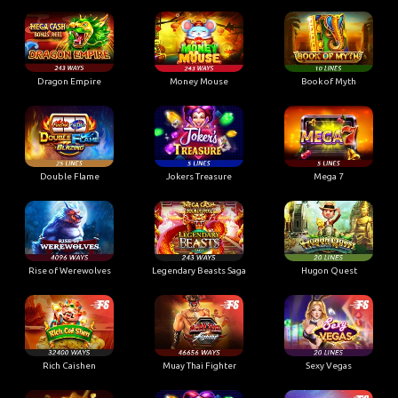
Dragon Empire
Money Mouse
Book of Myth
Double Flame
Jokers Treasure
Mega 7
Rise of Werewolves
Legendary Beasts Saga
Hugon Quest
Rich Caishen
Muay Thai Fighter
Sexy Vegas