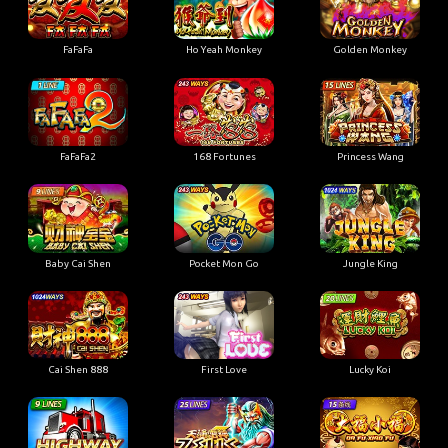
Golden Monkey
FaFaFa
Ho Yeah Monkey
FaFaFa2
168 Fortunes
Princess Wang
Baby Cai Shen
Pocket Mon Go
Jungle King
First Love
Cai Shen 888
Lucky Koi