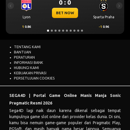
0 : 0
0 : 
Previous
Next
ET NOW
BET N
Sparta Praha
SK Sturm Graz
-1
0.96
-0.5
0.95
TENTANG KAMI
BANTUAN
PERATURAN
INFORMASI BANK
HUBUNGI KAMI
KEBIJAKAN PRIVASI
PERSETUJUAN COOKIES
SEGA4D | Portal Game Online Manis Manja Sonic
Pragmatic Resmi 2026
Sega4D lagi naik daun karena dikenal sebagai tempat
kumpulnya game slot online dari provider kelas dunia. Di sini,
kamu bisa nemuin game-game populer dari Pragmatic Play,
PGSoft, dan masih banyak nama besar lainnya. Semuanya