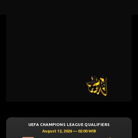
S LEAGUE QUALIFIERS
UEFA CHAMPIONS LEA
 2026 — 02:00 WIB
August 12, 2026 