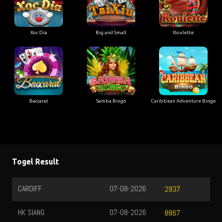
Xoc Dia
Big and Small
Roulette
Baccarat
Samba Bingo
Caribbean Adventure Bingo
Togel Result
CARDIFF
07-08-2026
2937
HK SIANG
07-08-2026
8867