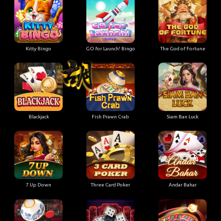
Kitty Bingo
GO for Launch! Bingo
The God of Fortune
Blackjack
Fish Prawn Crab
Siam Ban Luck
7 Up Down
Three Card Poker
Andar Bahar