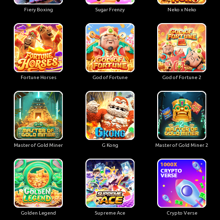
Fiery Boxing
Sugar Frenzy
Neko x Neko
Fortune Horses
God of Fortune
God of Fortune 2
Master of Gold Miner
G Kong
Master of Gold Miner 2
Golden Legend
Supreme Ace
Crypto Verse