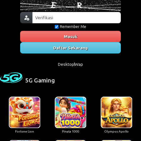
Remember Me
Masuk
Daftar Sekarang
Desktop
Wap
5G Gaming
Fortune Lion
Pinata 1000
Olympus Apollo