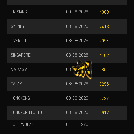
HK SIANG
09-08-2026
4008
SYDNEY
08-08-2026
2413
LIVERPOOL
08-08-2026
2954
SINGAPORE
08-08-2026
5102
MALAYSIA
08-08-2026
6851
QATAR
08-08-2026
5256
HONGKONG
08-08-2026
2797
HONGKONG LOTTO
08-08-2026
5917
TOTO WUHAN
01-01-1970