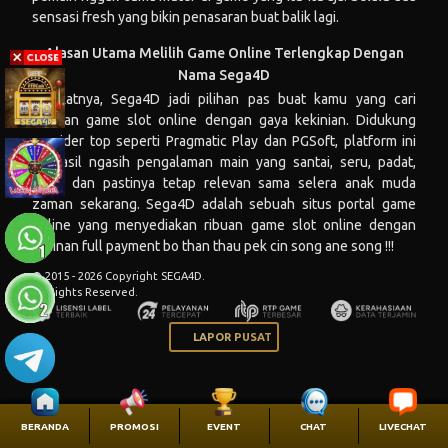
sensasi fresh yang bikin penasaran buat balik lagi.
Alasan Utama Melilih Game Online Terlengkap Dengan
Nama Sega4D
Singkatnya, Sega4D jadi pilihan pas buat kamu yang cari
hiburan game slot online dengan gaya kekinian. Didukung
provider top seperti Pragmatic Play dan PGSoft, platform ini
berhasil ngasih pengalaman main yang santai, seru, padat,
jelas, dan pastinya tetap relevan sama selera anak muda
zaman sekarang.
Sega4D
adalah sebuah situs portal game
online yang menyediakan ribuan game slot online dengan
jaminan full payment bo than thau pek cin song ane song !!!
© 2015 - 2026 Copyright SEGA4D.
All Rights Reserved.
LAPOR PUSAT
BERANDA
PROMOSI
EVENT
CHAT
LIVECHAT