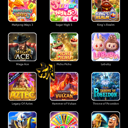
Mahjong Ways 3
Sugar High 5
King's Realm
Mega Ace
Pichu Pichu
Labuby
Legacy Of Aztec
Hammer of Vulcan
Throne of Poseidon