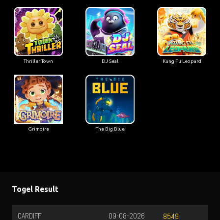
Thriller Town
DJ Seal
Kung Fu Leopard
Grimoire
The Big Blue
Togel Result
CARDIFF
09-08-2026
8549