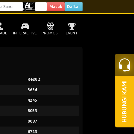
DATANG DI SEGA4D - TERIMAKASIH KEPADA MEMBER SETIA KAMI YANG TELAH MEMB
Masuk
Daftar
ADE
INTERACTIVE
PROMOSI
EVENT
Result
3634
4245
8053
0087
6723