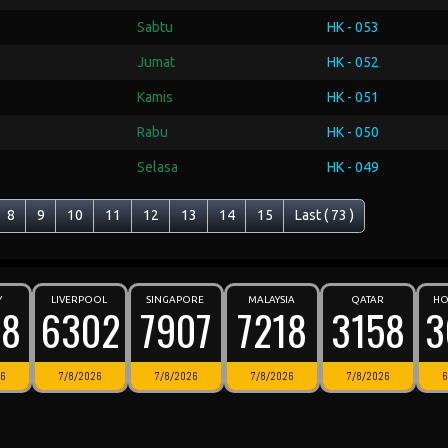
Sabtu
HK - 053
Jumat
HK - 052
Kamis
HK - 051
Rabu
HK - 050
Selasa
HK - 049
8
9
10
11
12
13
14
15
Last ( 73 )
Y
LIVERPOOL
SINGAPORE
MALAYSIA
QATAR
H
58
6302
7907
7218
3158
3
26
7/8/2026
7/8/2026
7/8/2026
7/8/2026
6