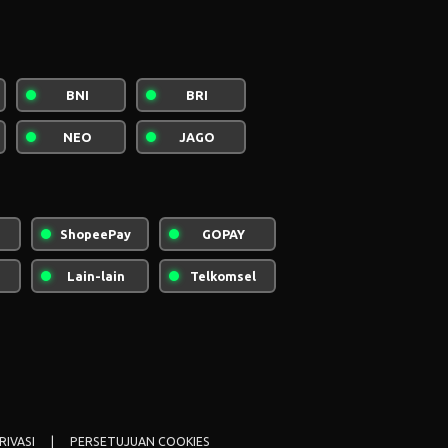
BNI
BRI
NEO
JAGO
ShopeePay
GOPAY
Lain-lain
Telkomsel
RIVASI
|
PERSETUJUAN COOKIES