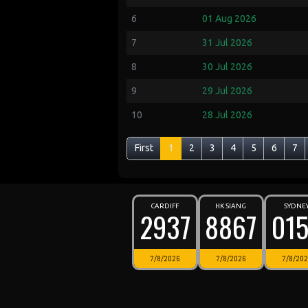
6
01 Aug 2026
7
31 Jul 2026
8
30 Jul 2026
9
29 Jul 2026
10
28 Jul 2026
First
1
2
3
4
5
6
7
CARDIFF
HK SIANG
SYDNE
2937
8867
01
7/8/2026
7/8/2026
7/8/20