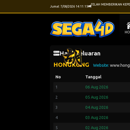
4D - TERIMAKASIH KEPADA MEMBER SETIA KAMI YANG TELAH MEMBERIKAN KEPERCA
Jumat 7/08/2026 14:11:16
HO
Hasil Keluaran
HONGKONG
Website:
www.hong
No
Tanggal
1
06 Aug 2026
2
05 Aug 2026
3
04 Aug 2026
4
03 Aug 2026
5
02 Aug 2026