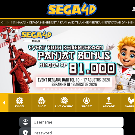
A4D - TERIMAKASIH KEPADA MEMBER SETIA KAMI YANG TELAH MEMBERIKAN KEPERCAYAAN DAN MENDUKU
TOGEL
SLOT
LIVE CASINO
SPORT
ARCADE
SABU