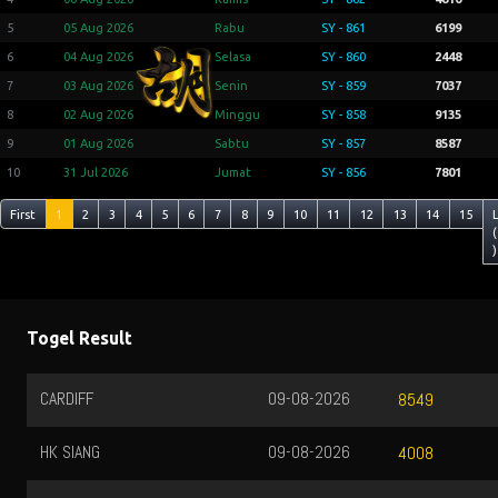
5
05 Aug 2026
Rabu
SY - 861
6199
6
04 Aug 2026
Selasa
SY - 860
2448
7
03 Aug 2026
Senin
SY - 859
7037
8
02 Aug 2026
Minggu
SY - 858
9135
9
01 Aug 2026
Sabtu
SY - 857
8587
10
31 Jul 2026
Jumat
SY - 856
7801
First
1
2
3
4
5
6
7
8
9
10
11
12
13
14
15
(
)
Togel Result
CARDIFF
09-08-2026
8549
HK SIANG
09-08-2026
4008